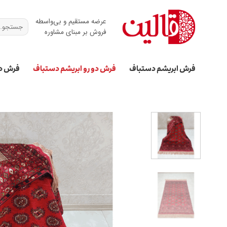
Ski
t
عرضه مستقیم و بی‌واسطه
جستجو
conten
فروش بر مبنای مشاوره
برای:
فرش ابریشم دستباف
فرش دو رو ابریشم دستباف
فرش د