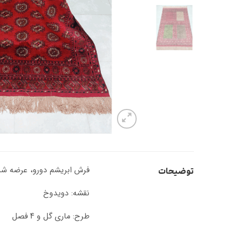
فرش ابریشم دورو، عرضه شده
توضیحات
نقشه: دویدوخ
طرح: ماری گل و 4 فصل