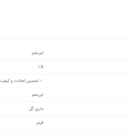
ابریشم
1.5
✅ تضمین اصالت و کیفیت ک
ابریشم
ماری گل
قرمز