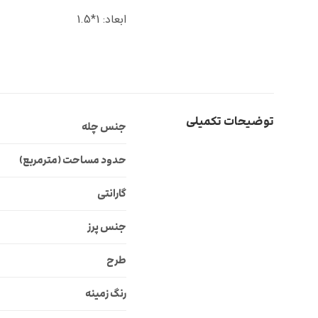
ابعاد: 1*1.5
توضیحات تکمیلی
جنس چله
حدود مساحت (مترمربع)
گارانتی
جنس پرز
طرح
رنگ زمینه