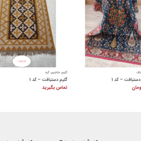
+
اف
گلیم، جاجیم، گبه
ستبافت – کد 1
گلیم دستبافت – کد 1
مان
تماس بگیرید