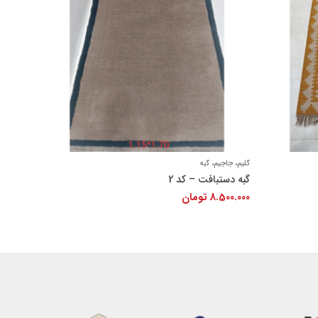
+
+
گلیم، جاجیم، گبه
گبه دستبافت – کد 2
8.500.000
تومان