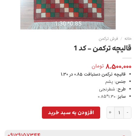
خانه
/
فرش ترکمن
قالیچه ترکمن – کد 1
8.500.000
تومان
قالیچه ترکمن دستبافت 0.85 در 1.30
جنس
: پشم
طرح
: شطرنجی
سایز
: 1.30*0.85
قالیچه ترکمن - کد 1 عدد
افزودن به سبد خرید
۰۹۱۲۹۱۵۷۳۴۴