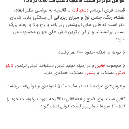
عوامل موثر در قیمت قالیچه دستبافت 0.80 در 1.30
قیمت فرش ابریشم
دستبافت
یا قالیچه به عواملی نظیر
ابعاد،
نقشه، رنگ، جنس نخ و میزان ریزبافی
آن بستگی دارد. شایان
ذکر است که قالی های ابریشمی ریز باف با رج بالا و ابعاد بزرگ
بسیار ارزشمندند و از گران ترین فرش های جهان محسوب می
شوند.
با توجه به اینکه حدود ۶۰۰ نفر بافنده
با مجموعه
قالین
و در زمینه تولید فرش دستباف، فرش ترکمن،
تابلو
فرش
دستباف و
پشتی
دستباف همکاری دارند
و فرش‌های عرضه شده در سایت، تنها نمونه‌ای از فرش‌ها می‌باشد.
کافی است نوع، طرح و ابعادقالی یا قالیچه مورد درخواست خود را
اعلام تا سریعا تصاویر و قیمت فرش اعلام گردد
.