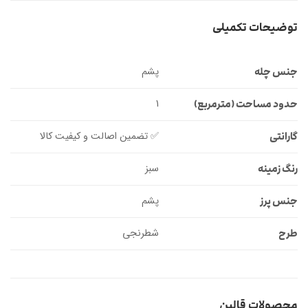
توضیحات تکمیلی
پشم
جنس چله
1
حدود مساحت (مترمربع)
✅ تضمین اصالت و کیفیت کالا
گارانتی
سبز
رنگ زمینه
پشم
جنس پرز
شطرنجی
طرح
محصولات قالین